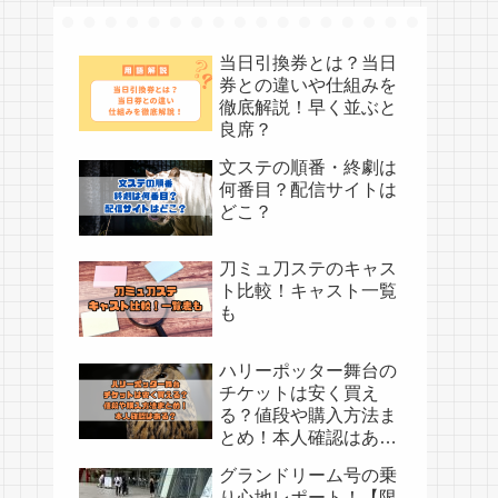
当日引換券とは？当日
券との違いや仕組みを
徹底解説！早く並ぶと
良席？
文ステの順番・終劇は
何番目？配信サイトは
どこ？
刀ミュ刀ステのキャス
ト比較！キャスト一覧
も
ハリーポッター舞台の
チケットは安く買え
る？値段や購入方法ま
とめ！本人確認はあ
る？
グランドリーム号の乗
り心地レポート！【限